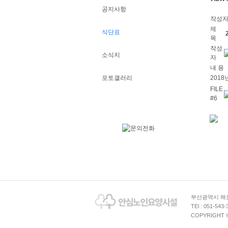
공지사항
작성
제
식단표
목
작성
소식지
자
내 용
포토갤러리
2018
FILE
#6
부산광역시 해운
TEl : 051-543-
COPYRIGHT © A