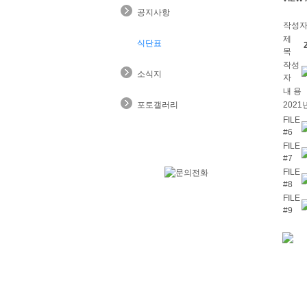
공지사항
작성
제
식단표
목
작성
소식지
자
내 용
포토갤러리
2021
FILE
#6
FILE
#7
FILE
#8
FILE
#9