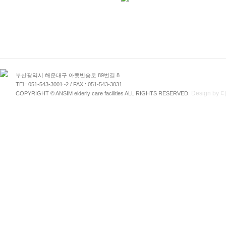
부산광역시 해운대구 아랫반송로 89번길 8
TEl : 051-543-3001~2 / FAX : 051-543-3031
Design b
COPYRIGHT © ANSIM elderly care facilities ALL RIGHTS RESERVED.