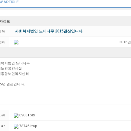
EW ARTICLE
자정보
사회복지법인 느티나무 2015결산입니다.
제 목
2016년
성자
용
회복지법인 느티나무
심노인요양시설
심종합노인복지센터
15년 결산입니다.
69031.xls
E #6
78745.hwp
E #7