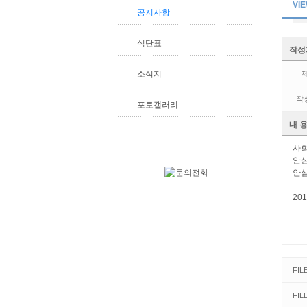
VI
공지사항
식단표
작성
소식지
작
포토갤러리
내 
사
안
안
20
FIL
FIL